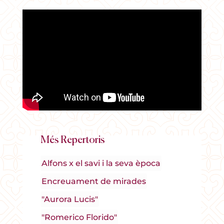
Més Repertoris
Alfons x el savi i la seva època
Encreuament de mirades
"Aurora Lucis"
"Romerico Florido"