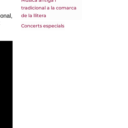
Música antiga i
tradicional a la comarca
onal,
de la llitera
t
Concerts especials