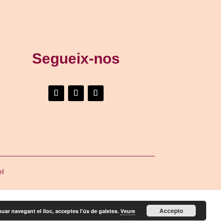
Segueix-nos
el
Accepto
uar navegant el lloc, acceptes l'ús de galetes.
Veure