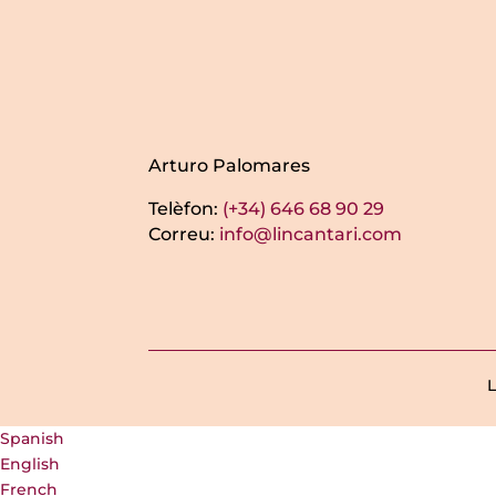
Arturo Palomares
Telèfon:
(+34) 646 68 90 29
Correu:
info@lincantari.com
L
Spanish
English
French