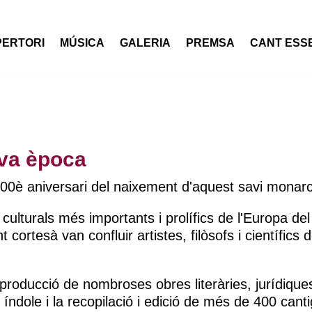
PERTORI
MÚSICA
GALERIA
PREMSA
CANT ESS
seva època
0è aniversari del naixement d'aquest savi monar
 culturals més importants i prolífics de l'Europa del
 cortesà van confluir artistes, filòsofs i científics 
 producció de nombroses obres literàries, jurídique
t índole i la recopilació i edició de més de 400 cant