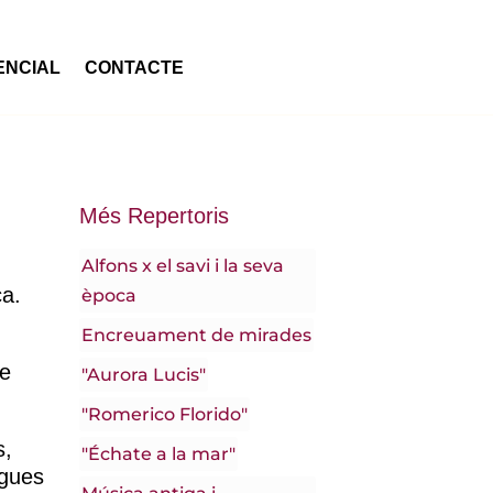
ENCIAL
CONTACTE
Més Repertoris
Alfons x el savi i la seva
ca.
època
Encreuament de mirades
de
"Aurora Lucis"
"Romerico Florido"
s,
"Échate a la mar"
igues